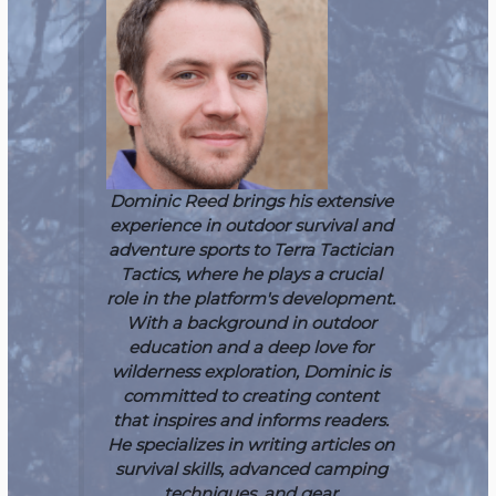
Dominic Reed brings his extensive
experience in outdoor survival and
adventure sports to Terra Tactician
Tactics, where he plays a crucial
role in the platform's development.
With a background in outdoor
education and a deep love for
wilderness exploration, Dominic is
committed to creating content
that inspires and informs readers.
He specializes in writing articles on
survival skills, advanced camping
techniques, and gear