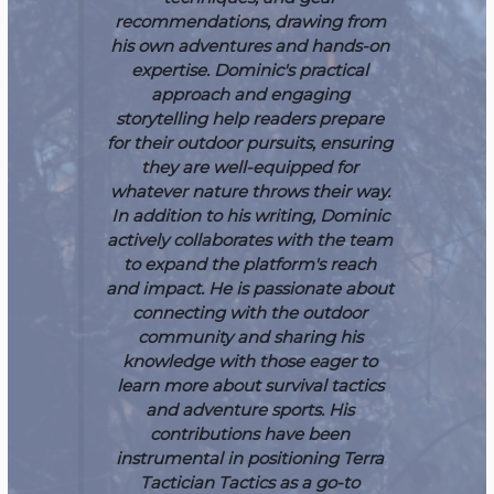
recommendations, drawing from
his own adventures and hands-on
expertise. Dominic's practical
approach and engaging
storytelling help readers prepare
for their outdoor pursuits, ensuring
they are well-equipped for
whatever nature throws their way.
In addition to his writing, Dominic
actively collaborates with the team
to expand the platform's reach
and impact. He is passionate about
connecting with the outdoor
community and sharing his
knowledge with those eager to
learn more about survival tactics
and adventure sports. His
contributions have been
instrumental in positioning Terra
Tactician Tactics as a go-to