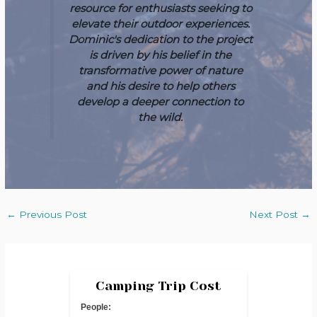
resource for enthusiasts seeking to
elevate their outdoor experiences.
Dominic's dedication to the project
is driven by his belief in the
transformative power of nature
and his desire to help others
develop a deeper connection to
the wild.
←
Previous Post
Next Post
→
Camping Trip Cost
People: