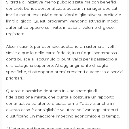
Si tratta di iniziative meno pubblicizzate ma con benefici
concreti: bonus personalizzati, account manager dedicati,
inviti a eventi esclusivi e condizioni migliorative su prelievi e
limiti di gioco. Questi programmi vengono attivati in modo
automatico oppure su invito, in base al volume di gioco
registrato.
Alcuni casinò, per esempio, adottano un sistema a livelli,
simile a quello delle carte fedeltà, in cui ogni scommessa
contribuisce all’accumulo di punti validi per il passaggio a
una categoria superiore. Al raggiungimento di soglie
specifiche, si ottengono premi crescenti e accesso a servizi
prioritari.
Queste dinamiche rientrano in una strategia di
fidelizzazione mirata, che punta a costruire un rapporto
continuativo tra utente e piattaforma. Tuttavia, anche in
questo caso è consigliabile valutare se i vantaggi ottenuti
giustificano un maggiore impegno economico e di tempo.
All’interno dei forum dedicati, non è raro leggere