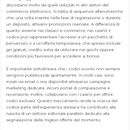
discostano molto da quelli utilizzati in altri settori del
commercio elettronico. Si tratta di sequenze alfanumeriche
che, una volta inserite nella fase di registrazione o durante
un deposito, attivano promozioni riservate. A differenza di
quanto avviene nei classici e-commerce, nei casinò il
codice può rappresentare l’accesso a un pacchetto di
benvenuto o a un’offerta temporanea, che spesso include
giri gratuiti, credito extra da utilizzare nei giochi oppure
condizioni più favorevoli per accedere ai bonus.
È importante sottolineare che i codici sconto non sempre
vengono pubblicizzati apertamente. In molti casi, sono
inviati via email o resi disponibili attraverso campagne
marketing dedicate. Alcuni portali di comparazione e
recensione, inoltre, collaborano con i casinò per offrire
codici esclusivi. Questo meccanismo rende la ricerca del
codice parte dell’esperienza stessa e ha contribuito alla
nascita di un settore editoriale parallelo dedicato alla
segnalazione delle migliori offerte del momento.