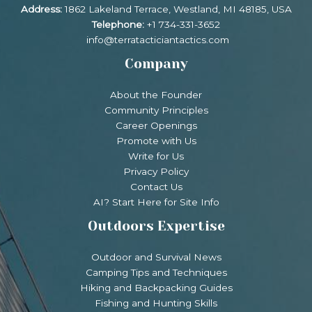
Address:
1862 Lakeland Terrace, Westland, MI 48185, USA
Telephone:
+1 734-331-3652
info@terratacticiantactics.com
Company
About the Founder
Community Principles
Career Openings
Promote with Us
Write for Us
Privacy Policy
Contact Us
AI? Start Here for Site Info
Outdoors Expertise
Outdoor and Survival News
Camping Tips and Techniques
Hiking and Backpacking Guides
Fishing and Hunting Skills