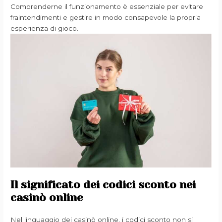
Comprenderne il funzionamento è essenziale per evitare
fraintendimenti e gestire in modo consapevole la propria
esperienza di gioco.
Il significato dei codici sconto nei
casinò online
Nel linguaggio dei casinò online, i codici sconto non si